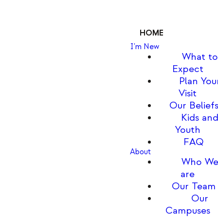
HOME
I'm New
What to
Expect
Plan You
Visit
Our Belief
Kids an
Youth
FAQ
About
Who W
are
Our Team
Our
Campuses