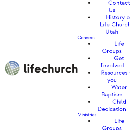
Contac
Us
History o
Life Churc
Utah
Connect
Life
Groups
Get
Involved
Resources 
you
Water
Baptism
Child
Dedication
Ministries
Life
Groups